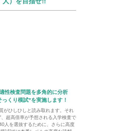
人）を目指せ!!
適性検査問題を多角的に分析
そっくり模試”を実施します！
質がひしひしと読み取れます。それ
ず、超高倍率が予想される入学検査で
40人を選抜するために、さらに高度