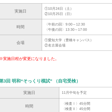
①10月24日（土）
実施日
②10月25日（日）
〈午前の回〉9:00～12:30
時間
〈午後の回〉13:30～17:00
①愛知大学（豊橋キャンパス）
会場
②名古屋会場
※実施日程が変更になりました。
第3回 明和“そっくり模試” （自宅受検）
実施日
11月中旬を予定
〈検査Ⅰ〉45分間
時間
〈検査Ⅱ〉45分間