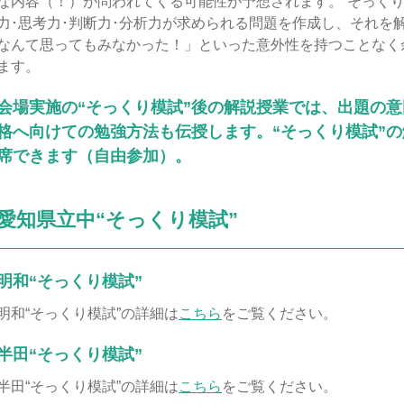
な内容（！）が問われてくる可能性が予想されます。“そっくり
力･思考力･判断力･分析力が求められる問題を作成し、それを
なんて思ってもみなかった！」といった意外性を持つことなく
ます。
会場実施の“そっくり模試”後の解説授業では、出題の
格へ向けての勉強方法も伝授します。“そっくり模試”
席できます（自由参加）。
愛知県立中“そっくり模試”
明和“そっくり模試”
明和“そっくり模試”の詳細は
こちら
をご覧ください。
半田“そっくり模試”
半田“そっくり模試”の詳細は
こちら
をご覧ください。