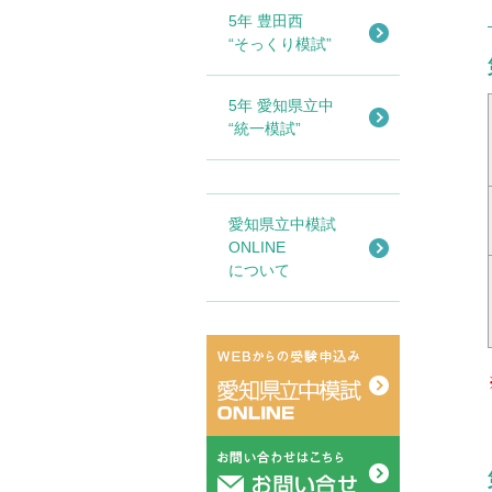
5年 豊田西
“そっくり模試”
5年 愛知県立中
“統一模試”
愛知県立中模試
ONLINE
について