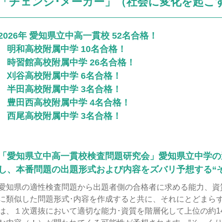
「チェンジ･メーカー」（社会に変化を起こす
2026年 愛知県立中高一貫校 52名合格！
明和高校附属中学 10名合格！
時習館高校附属中学 26名合格！
刈谷高校附属中学 6名合格！
半田高校附属中学 3名合格！
豊田西高校附属中学 4名合格！
西尾高校附属中学 3名合格！
「愛知県立中高一貫校検査問題研究会」愛知県立中学の
し、本番問題の出題形式および内容をズバリ予想する“
愛知県の適性検査問題から出題者側の合格者に求める能力、資
に類似した問題形式･内容を作成すると共に、それにとどまら
は、１次選抜において適切な能力･資質を階層化して上位の約1